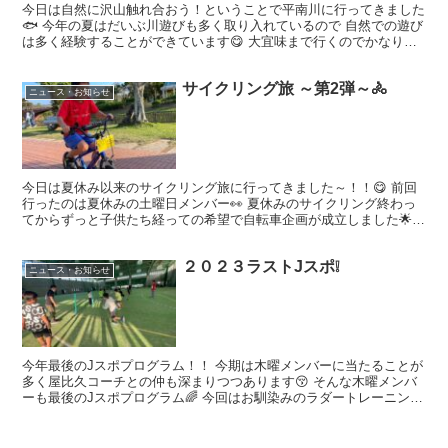
今日は自然に沢山触れ合おう！ということで平南川に行ってきました
🐟 今年の夏はだいぶ川遊びも多く取り入れているので 自然での遊び
は多く経験することができています😋 大宜味まで行くのでかなり遠
いですが、子供たちは遠足気分で車の中でも超元気👀 も...
サイクリング旅 ～第2弾～🚴
ニュース・お知らせ
今日は夏休み以来のサイクリング旅に行ってきました～！！😋 前回
行ったのは夏休みの土曜日メンバー👀 夏休みのサイクリング終わっ
てからずっと子供たち経っての希望で自転車企画が成立しました🌟
前回補助輪付きだった子も、家での自主練の成果を発揮して...
２０２３ラストJスポ❕
ニュース・お知らせ
今年最後のJスポプログラム！！ 今期は木曜メンバーに当たることが
多く屋比久コーチとの仲も深まりつつあります😚 そんな木曜メンバ
ーも最後のJスポプログラム🌈 今回はお馴染みのラダートレーニン
グ・反応ゲームに加え 子ども達の意見を取り入れたバラ...