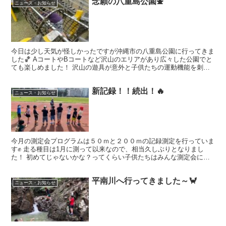
念願の八重島公園⛲
ニュース・お知らせ
今日は少し天気が怪しかったですが沖縄市の八重島公園に行ってきま
した🏀 AコートやBコートなど沢山のエリアがあり広々した公園でと
ても楽しめました！ 沢山の遊具が意外と子供たちの運動機能を刺激
するようになっていて 運動が苦手な子達も、みんなにつ...
新記録！！続出！🔥
ニュース・お知らせ
今月の測定会プログラムは５０ｍと２００ｍの記録測定を行っていま
す✊ 走る種目は1月に測って以来なので、相当久しぶりとなりまし
た！ 初めてじゃないかな？ってくらい子供たちはみんな測定会に向
けて盛り上がっていたので 今回は楽しみに測定会を迎える...
平南川へ行ってきました～🦀
ニュース・お知らせ