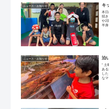
キ
ニュース・お知らせ
本日
招き
や2
半身
泊い
ニュース・お知らせ
“ 
ある
した
なマ