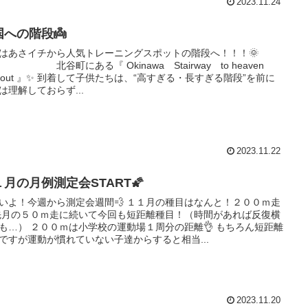
2023.11.24
国への階段👼
はあさイチから人気トレーニングスポットの階段へ！！！🌞
町にある『 Okinawa Stairway to heaven
rkout 』✨ 到着して子供たちは、“高すぎる・長すぎる階段”を前に
は理解しておらず...
2023.11.22
１月の月例測定会START🌠
いよ！今週から測定会週間💨 １１月の種目はなんと！２００ｍ走
 先月の５０ｍ走に続いて今回も短距離種目！（時間があれば反復横
も…） ２００ｍは小学校の運動場１周分の距離👌 もちろん短距離
ですが運動が慣れていない子達からすると相当...
2023.11.20