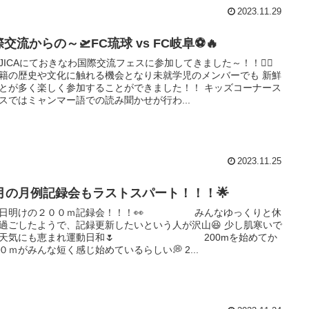
2023.11.29
交流からの～🛫FC琉球 vs FC岐阜⚽🔥
JICAにておきなわ国際交流フェスに参加してきました～！！🏳‍🌈
籍の歴史や文化に触れる機会となり未就学児のメンバーでも 新鮮
とが多く楽しく参加することができました！！ キッズコーナース
スではミャンマー語での読み聞かせが行わ...
2023.11.25
1月の月例記録会もラストスパート！！！🌟
休日明けの２００ｍ記録会！！！👀 みんなゆっくりと休
過ごしたようで、記録更新したいという人が沢山😆 少し肌寒いで
が天気にも恵まれ運動日和🌷 200mを始めてか
０ｍがみんな短く感じ始めているらしい💭 2...