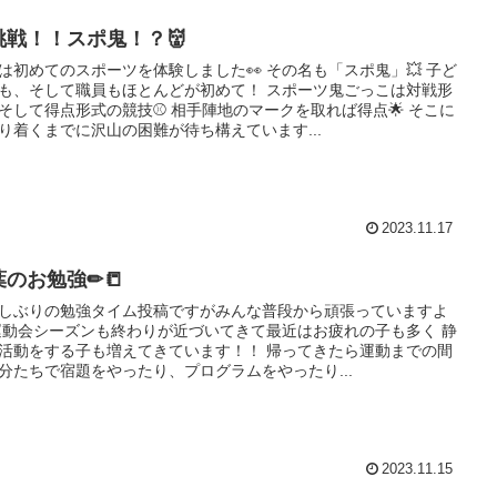
挑戦！！スポ鬼！？👹
は初めてのスポーツを体験しました👀 その名も「スポ鬼」💥 子ど
も、そして職員もほとんどが初めて！ スポーツ鬼ごっこは対戦形
そして得点形式の競技⚾ 相手陣地のマークを取れば得点🌟 そこに
り着くまでに沢山の困難が待ち構えています...
2023.11.17
葉のお勉強✏📒
しぶりの勉強タイム投稿ですがみんな普段から頑張っていますよ
 運動会シーズンも終わりが近づいてきて最近はお疲れの子も多く 静
活動をする子も増えてきています！！ 帰ってきたら運動までの間
分たちで宿題をやったり、プログラムをやったり...
2023.11.15