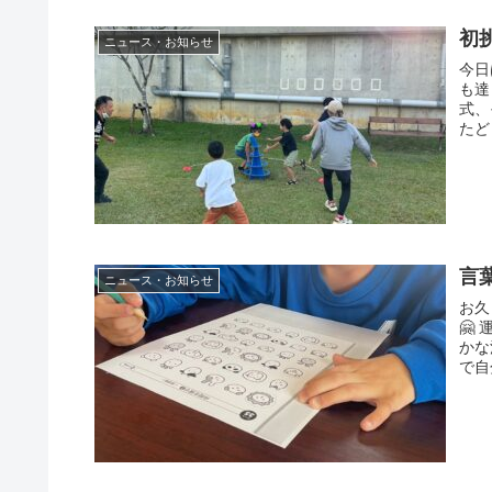
初
ニュース・お知らせ
今日
も達
式、
たど
言
ニュース・お知らせ
お久
🤗
かな
で自