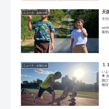
天
ニュース・お知らせ
今日
北谷
wo
最初
１
ニュース・お知らせ
いよ
🌟
跳び
種目