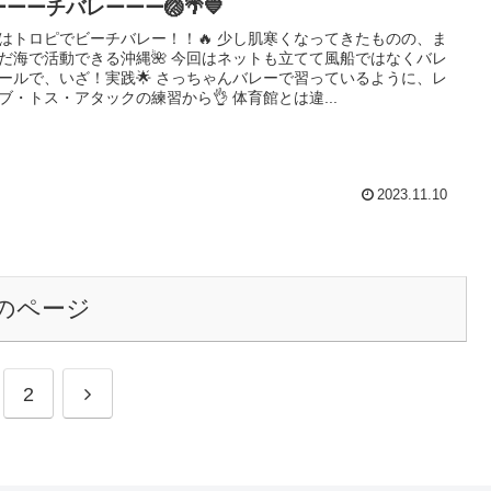
ーーチバレーーー🏐🌴💙
はトロピでビーチバレー！！🔥 少し肌寒くなってきたものの、ま
だ海で活動できる沖縄🌺 今回はネットも立てて風船ではなくバレ
ールで、いざ！実践🌟 さっちゃんバレーで習っているように、レ
ブ・トス・アタックの練習から👌 体育館とは違...
2023.11.10
のページ
次
2
へ