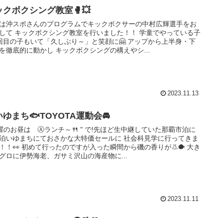
ックボクシング教室🥊💥
は沖スポさんのプログラムでキックボクサーの中村広輝選手をお
して キックボクシング教室を行いました！！ 学童でやっている子
回目の子もいて「久しぶり～」と笑顔に🤗 アップから上半身・下
を徹底的に動かし キックボクシングの構えやシ...
2023.11.13
ゆまち🐟TOYOTA運動会🚘
土曜のお昼は Ⓐランチ～🍴 " で!先ほど生中継していた那覇市泊に
泊いゆまちにておさかな大特価セールに 社会科見学に行ってきま
！！👀 初めて行ったのですが入った瞬間から磯の香りが👃🐡 大き
グロに伊勢海老、ガサミ沢山の海産物に...
2023.11.11