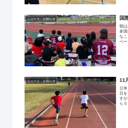
国際
ニュース・お知らせ
朝は
多国
なこ
ペー
1
ニュース・お知らせ
公
日を
す
ら５