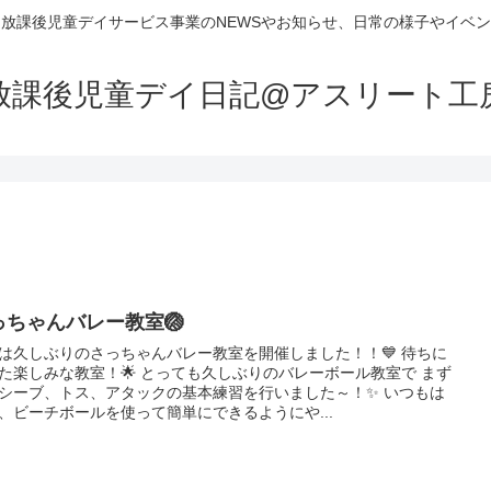
放課後児童デイサービス事業のNEWSやお知らせ、日常の様子やイベ
放課後児童デイ日記@アスリート工
っちゃんバレー教室🏐
は久しぶりのさっちゃんバレー教室を開催しました！！💙 待ちに
た楽しみな教室！🌟 とっても久しぶりのバレーボール教室で まず
シーブ、トス、アタックの基本練習を行いました～！✨ いつもは
、ビーチボールを使って簡単にできるようにや...