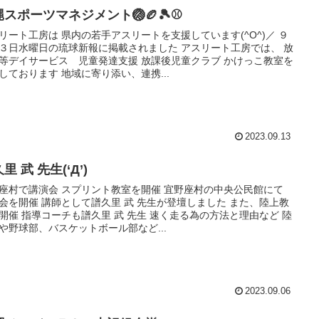
縄スポーツマネジメント🏐🏉🎾⚾
リート工房は 県内の若手アスリートを支援しています(^O^)／ ９
３日水曜日の琉球新報に掲載されました アスリート工房では、 放
等デイサービス 児童発達支援 放課後児童クラブ かけっこ教室を
しております 地域に寄り添い、連携...
2023.09.13
里 武 先生(‘Д’)
座村で講演会 スプリント教室を開催 宜野座村の中央公民館にて
会を開催 講師として譜久里 武 先生が登壇しました また、陸上教
開催 指導コーチも譜久里 武 先生 速く走る為の方法と理由など 陸
や野球部、バスケットボール部など...
2023.09.06