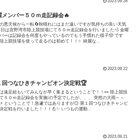
2023.09.28
曜メンバー５０ｍ走記録会🔥
の悪天候から一転🔄秋晴れにはまだ遠いですが気持ちの良い天気
 本日は宜野湾市陸上競技場にて５０ｍ走記録会を行いました💨 金曜
バーは記録会を何度もやっているのでもう手慣れた様子🤠 です
陸上競技場を使って走るのは初めて！！✨ 綺麗な...
2023.09.22
１回つなひきチャンピオン決定戦🏆
は遠足組もいてみんなが早く集まるということで！！👀 陸上競技
て５０ｍ走記録会を実施❕の予定でしたが、、、 突然の大雨～～
☔⚡ ということで！急遽ではありますが😏 第１回つなひきチャンピ
決定戦を行いました！！！💪✨ いつもの運動...
2023.09.21