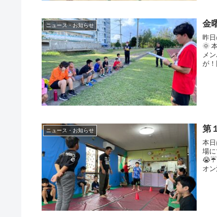
金
ニュース・お知らせ
昨日
🌞
メン
が！
第
ニュース・お知らせ
本日
場に
😭
オン