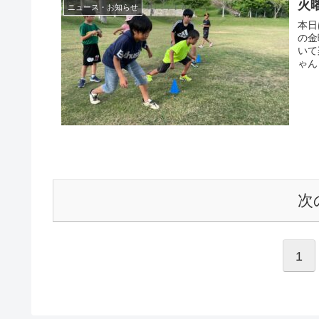
火
ニュース・お知らせ
本日
の金
いて
ゃん
次
1