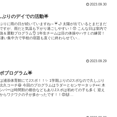
2023.09.30
しぶりのデイでの活動🌟
ぶりに雨の日が続いていますね～☔🌙 太陽が出ているとまだまだ
ですが、雨だと気温も下がり過ごしやすい！😙 こんな日は室内で
強＆運動プログラム👌 1年生チームは目の体操やハサミの練習！
✄ 凄い集中力で学校の宿題も直ぐに終わらせてい...
2023.09.29
スポプログラム🌟
は浦添体育館にてJスポ！！✨ 1学期ぶりのJスポなので久しぶり
比久コーチ😆 今回のプログラムはラダーとセンサータッチ👀❕ 木
ンバーは時間割の都合などもありJスポは初めての子も多く 迎え
からワクワクの子が多かったです！！😍🙌 ...