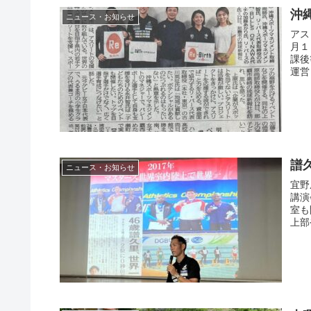
沖
ニュース・お知らせ
アス
月１
課後
運営
譜久
ニュース・お知らせ
宜野
講演
室も
上部