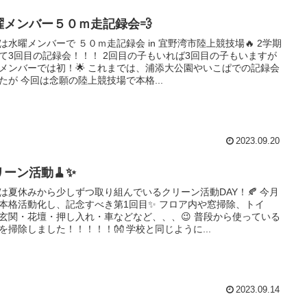
曜メンバー５０ｍ走記録会💨
は水曜メンバーで ５０ｍ走記録会 in 宜野湾市陸上競技場🔥 2学期
て3回目の記録会！！！ 2回目の子もいれば3回目の子もいますが
メンバーでは初！🌟 これまでは、浦添大公園やいこぱでの記録会
たが 今回は念願の陸上競技場で本格...
2023.09.20
リーン活動🧹✨
は夏休みから少しずつ取り組んでいるクリーン活動DAY！🍂 今月
本格活動化し、記念すべき第1回目✨ フロア内や窓掃除、トイ
玄関・花壇・押し入れ・車などなど、、、😉 普段から使っている
を掃除しました！！！！！👐 学校と同じように...
2023.09.14