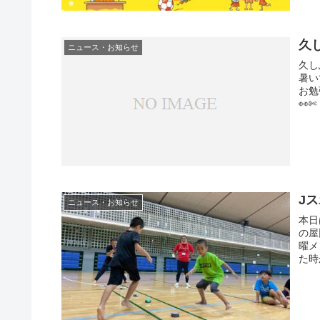
久
ニュース・お知らせ
久し
暑い
お勉
👀
J
ニュース・お知らせ
本日
の屋
曜メ
た時