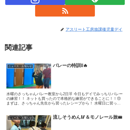
アスリート工房放課後児童デイ
関連記事
バレーの特訓❕❕🔥
ニュース・お知らせ
水曜のさっちゃんバレー教室から2日🐰 今日もデイでみっちりバレー
の練習！！ ネットも買ったので本格的な練習ができることに！！😚
まずは、さっちゃん先生から習ったレシーブから！ 水曜日に習った
子は初めての子に手の形やタイミングを教えてあげなが...
流しそうめん🥢＆モノレール旅🚝
ニュース・お知らせ