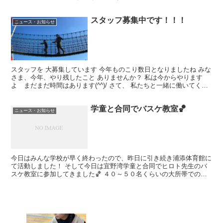
ログラム＞ 運動 ①変形ダッシュ ②リズムジ...
スタッフ募集中です！！！
ニュース・お知らせ
スタッフを 大募集しています 今年ものこり数日となりましたね みな
さま、今年、やり残したこと ありませんか？ 私は今からやります
よ まだまだ時間はあります(^^)/ さて、 私たちと一緒に働いてくれ
る人材を 募集しています ・児童発達支援管...
学童と合同でバスケ教室🏀
ニュース・お知らせ
今日はみんな学校が早く終わったので、昨日に引き続き浦添体育館に
て活動しました！ そして今日は宜野湾学童と合同でヒロト先生のバ
スケ教室に参加してきました🏀 ４０～５０名くらいの大所帯での活
動でしたが ドリブルリレーやシュート練習など全員参加型...