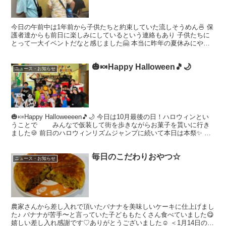
今日の午前中は1年前から子供たちと約束していた流しそうめん🍜 保
護者達からも前日に楽しみにしているという連絡もあり 子供たちに
とって一大イベントだなと感じました🤗 本当に昨年の夏休みにやっ
て以来の1年ぶりなので久しぶりでした✨ お迎えに行っ...
🎃🍬Happy Halloween🎵🌙
ニュース・お知らせ
🎃🍬Happy Halloweeeen🎵🌙 今日は10月最後の日！ハロウィンとい
うことで みんなで仮装して街を歩きながらお菓子を貰いに行き
ました🍪 前日のハロウィンリズムジャンプに続いて本日は本祭✨ み
んな学校からハロウィンパーティーを...
毎日のこだわりおやつ☆
ニュース・お知らせ
農家さんから差し入れで頂いたバナナを美味しいケーキに仕上げまし
た♪ バナナが苦手〜と言っていた子どももたくさん食べていました😋
嬉しい差し入れ感謝です♡ありがとうございました☺️ ＜1月14日のプ