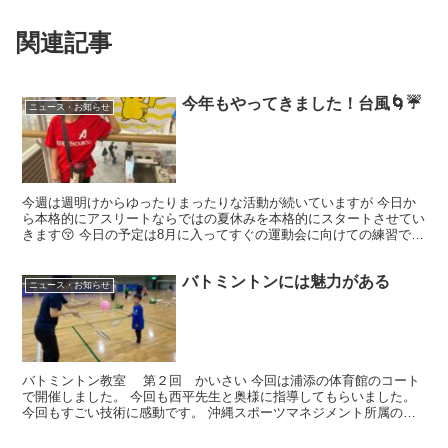
関連記事
今年もやってきました！台風🌀☔
ニュース・お知らせ
今週は週明けからゆったりまったりな活動が続いていますが 今日か
ら本格的にアスリートならではの夏休みを本格的にスタートさせてい
きます😚 今日の予定は8月に入ってすぐの運動会に向けての練習で
す！！ 昨年はドッジボール大会優勝のイメージが強いです...
バトミントンには魅力がある
ニュース・お知らせ
バトミントン教室 第２回 かいさい 今回は浦添の体育館のコート
で開催しました。 今回も西平先生と奥様に指導してもらいました。
今回もすごい技術に感動です。 沖縄スポーツマネジメント所属の先
生です。 前回同様、とてもわかりやすく児童１人ひと...