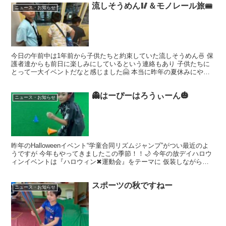
流しそうめん🥢＆モノレール旅🚝
ニュース・お知らせ
今日の午前中は1年前から子供たちと約束していた流しそうめん🍜 保
護者達からも前日に楽しみにしているという連絡もあり 子供たちに
とって一大イベントだなと感じました🤗 本当に昨年の夏休みにやっ
て以来の1年ぶりなので久しぶりでした✨ お迎えに行っ...
👻はーぴーはろうぃーん🎃
ニュース・お知らせ
昨年のHalloweenイベント“学童合同リズムジャンプ”がつい最近のよ
うですが 今年もやってきましたこの季節！！🌙 今年の放デイハロウ
ィンイベントは『ハロウィン✖運動会』をテーマに 仮装しながら、
お菓子をゲットするために運動要素を取り入れ...
スポーツの秋ですねー
ニュース・お知らせ