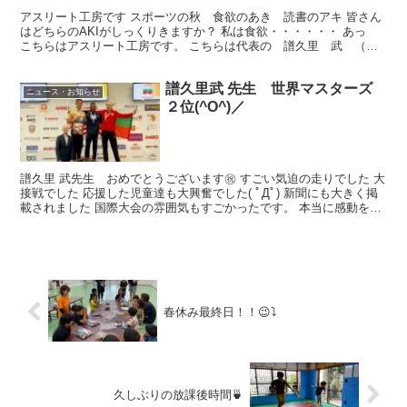
アスリート工房です スポーツの秋 食欲のあき 読書のアキ 皆さん
はどちらのAKIがしっくりきますか？ 私は食欲・・・・・・ あっ
こちらはアスリート工房です。 こちらは代表の 譜久里 武 （ふ
くざと たけし）先生 記憶に新しい東京２０２０オ...
譜久里武 先生 世界マスターズ
ニュース・お知らせ
２位(^O^)／
譜久里 武先生 おめでとうございます㊗ すごい気迫の走りでした 大
接戦でした 応援した児童達も大興奮でした( ﾟДﾟ) 新聞にも大きく掲
載されました 国際大会の雰囲気もすごかったです。 本当に感動をあ
りがとうございました。
春休み最終日！！😉⤵
久しぶりの放課後時間🍵