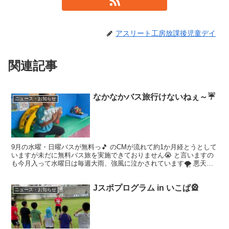
アスリート工房放課後児童デイ
関連記事
なかなかバス旅行けないねぇ～☔
ニュース・お知らせ
9月の水曜・日曜バスが無料っ🎵 のCMが流れて約1か月経とうとして
いますが未だに無料バス旅を実施できておりません😭 と言いますの
も今月入って水曜日は毎週大雨、強風に泣かされています🌪 悪天候
のためバス旅どころか測定会ももちろんできていません...
Jスポプログラム in いこぱ🎡
ニュース・お知らせ