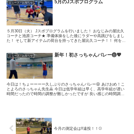
5月のJスポプログラム
ニュース・お知らせ
５月30日（火） Jスポプログラムを行いました！ おなじみの屋比久
コーチと池原コーチ★ 準備体操をした後にラダーや高跳びをしまし
た！ そして新アイテムの荷台を持ってきた屋比久コーチ！！ 何をす
るんだろう！？と子供たちも興味津々☺ コーンに触...
新年！初さっちゃんバレー🏐💖
ニュース・お知らせ
今日は！ちょーーーー久しぶりのさっちゃんバレー😝 あけおめ！こ
とよろのさっちゃん先生🙇 今日は低学年組は早く、高学年組が遅い
時間だったので時間の調整が難しかったですが 良い感じの時間調整
で前半から低学年組はぶっ飛ばして😂 高学年組は到着次第...
今月の測定会は‼遠投！！⚾