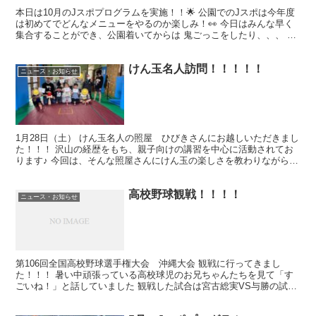
本日は10月のJスポプログラムを実施！！🌟 公園でのJスポは今年度
は初めてでどんなメニューをやるのか楽しみ！👀 今日はみんな早く
集合することができ、公園着いてからは 鬼ごっこをしたり、、、 運
動会で披露するダンスの練習をしたり、、、 元気い...
けん玉名人訪問！！！！！
ニュース・お知らせ
1月28日（土） けん玉名人の照屋 ひびきさんにお越しいただきまし
た！！！ 沢山の経歴をもち、親子向けの講習を中心に活動されてお
ります♪ 今回は、そんな照屋さんにけん玉の楽しさを教わりながら技
を伝授して頂きました(⌒∇⌒) 最初はけん玉を使...
高校野球観戦！！！！
ニュース・お知らせ
第106回全国高校野球選手権大会 沖縄大会 観戦に行ってきまし
た！！！ 暑い中頑張っている高校球児のお兄ちゃんたちを見て「す
ごいね！」と話していました 観戦した試合は宮古総実VS与勝の試
合！！ 面白い試合に子供達も「集中」 沢山の刺激をもら...