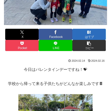
X
Facebook
はてブ
Pocket
LINE
コピー
2024.02.14
2024.02.16
今日はバレンタインデーですね！💝
学校から帰って来る子供たちがどんなか楽しみです🍫